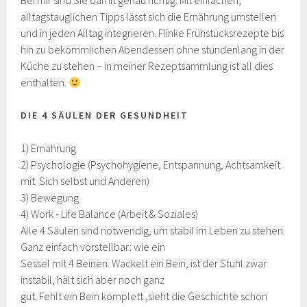
Bei mir sind Sie damit genau richtig. Mit einfachen,
alltagstauglichen Tipps lässt sich die Ernährung umstellen
und in jeden Alltag integrieren. Flinke Frühstücksrezepte bis
hin zu bekömmlichen Abendessen ohne stundenlang in der
Küche zu stehen – in meiner Rezeptsammlung ist all dies
enthalten.
DIE 4 SÄULEN DER GESUNDHEIT
1) Ernährung
2) Psychologie (Psychohygiene, Entspannung, Achtsamkeit
mit Sich selbst und Anderen)
3) Bewegung
4) Work ‐ Life Balance (Arbeit & Soziales)
Alle 4 Säulen sind notwendig, um stabil im Leben zu stehen.
Ganz einfach vorstellbar: wie ein
Sessel mit 4 Beinen. Wackelt ein Bein, ist der Stuhl zwar
instabil, hält sich aber noch ganz
gut. Fehlt ein Bein komplett ,sieht die Geschichte schon